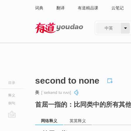
词典
翻译
有道精品课
云笔记
中英
有道 - 网易旗下搜索
second to none
目录
美
[ˈsekənd tu nʌn]
释义
首屈一指的：比同类中的所有其
例句
网络释义
英英释义
go
top