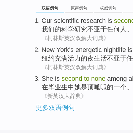
双语例句
原声例句
权威例句
Our
scientific
research
is
secon
我们
的
科学
研究
不亚于
任何人。
《柯林斯英汉双解大词典》
New York
's energetic
nightlife
i
纽约
充满
活力的夜生活不亚于任
《柯林斯英汉双解大词典》
She
is
second
to
none
among
a
在
毕业生
中
她
是
顶呱呱的
一个。
《新英汉大辞典》
更多双语例句