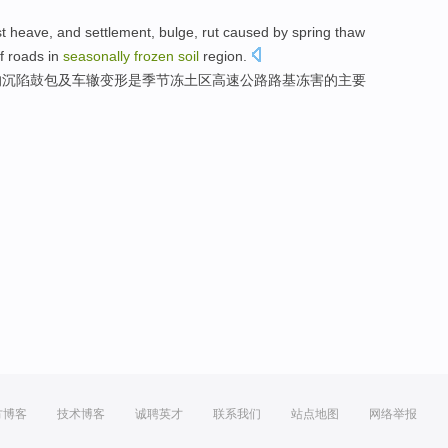
st heave
,
and
settlement
,
bulge
,
rut
caused by spring thaw
f
roads
in
seasonally
frozen
soil
region
.
的
沉陷
鼓包
及
车辙变形
是
季节
冻土区高速公路路基
冻害
的
主要
方博客
技术博客
诚聘英才
联系我们
站点地图
网络举报