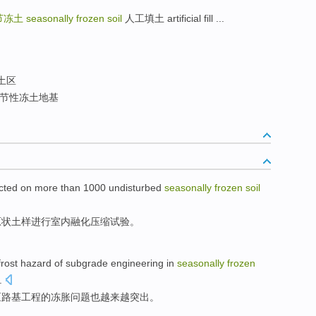
节冻土
seasonally frozen soil
人工填土 artificial fill ...
土区
节性冻土地基
cted
on
more
than
1000
undisturbed
seasonally
frozen
soil
原状
土
样
进行室内融化压缩
试验
。
 frost hazard of
subgrade
engineering
in
seasonally
frozen
.
区
路基
工程
的
冻
胀问题也
越来越
突出
。