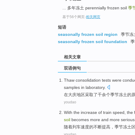
... 多年冻土 perennially frozen soil
季
基于56个网页
-
相关网页
短语
seasonally frozen soil region
季节冻
seasonally frozen soil foundation
季
相关文章
双语例句
Thaw
consolidation
tests
were condu
samples
in
laboratory
.
在
大庆
地区
采取了千
余
个
季节
冻土
的
youdao
With the
increase
of
train
speed
, the
soil
becomes more and more
serious
随着
列车
速度
的
不断提高
，
季节冻土
youdao