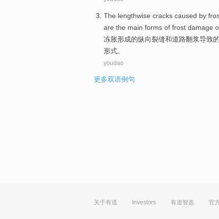
The
lengthwise
cracks
caused
by
fro
are
the
main
forms
of
frost
damage o
冻
胀形成
的
纵向
裂缝
和
道路
翻浆
导致
形式
。
youdao
更多双语例句
关于有道
Investors
有道智选
官