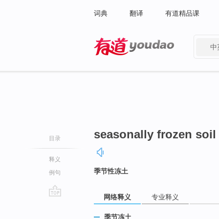
词典
翻译
有道精品课
中
有道 - 网易旗下搜索
seasonally frozen soil
目录
释义
季节性冻土
例句
网络释义
专业释义
go
top
季节冻土