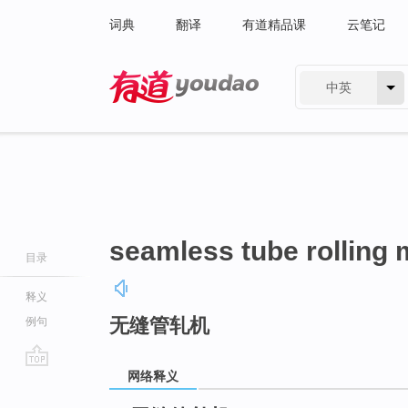
词典
翻译
有道精品课
云笔记
中英
有道 - 网易旗下搜索
seamless tube rolling m
目录
释义
无缝管轧机
例句
网络释义
go
top