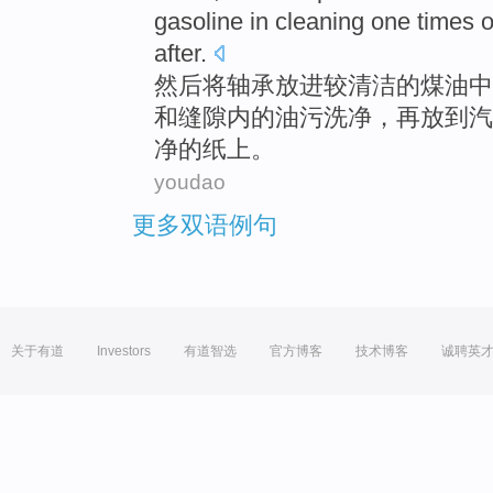
gasoline
in
cleaning
one
times
o
after
.
然后
将
轴承
放进
较清洁
的
煤油
中
和
缝隙
内
的
油污
洗
净
，
再
放到
汽
净
的
纸上
。
youdao
更多双语例句
关于有道
Investors
有道智选
官方博客
技术博客
诚聘英