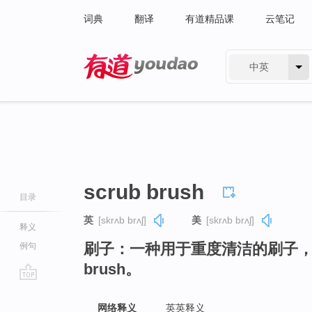
词典
翻译
有道精品课
云笔记
中英
有道 - 网易旗下搜索
scrub brush
目录
英
[skrʌb brʌʃ]
美
[skrʌb brʌʃ]
释义
刷子：一种用于重度清洁的刷子，刷毛
例句
brush。
go
top
网络释义
英英释义