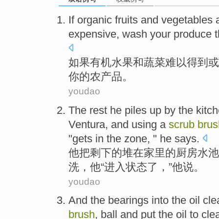
If
organic
fruits
and
vegetables
expensive
,
wash
your
produce t
如果
有机
水果
和
蔬菜
难以
得到
或
你
的
农产品
。
youdao
The
rest
he
piles up
by
the kitc
Ventura, and
using
a
scrub
brus
"
gets in
the
zone
, "
he
says.
他
把
剩下
的
堆
在家里
的
厨房
水池
洗
，他“
进入
状态
了，”他说。
youdao
And
the
bearings
into
the
oil cl
brush
,
ball
and
put
the
oil to
cle