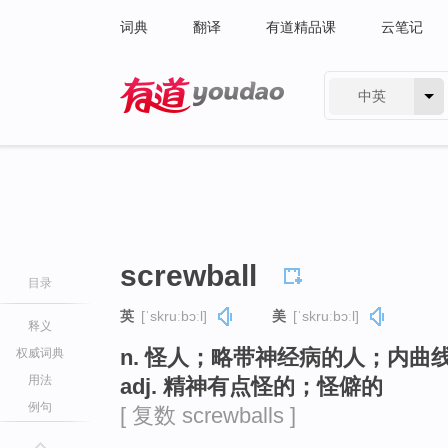
词典
翻译
有道精品课
云笔记
中英
有道 - 网易旗下搜索
screwball
目录
英
[ˈskruːbɔːl]
美
[ˈskruːbɔːl]
释义
n. 怪人；略带神经病的人；内曲
权威词典
用法
adj. 精神有点怪的；怪僻的
例句
[ 复数 screwballs ]