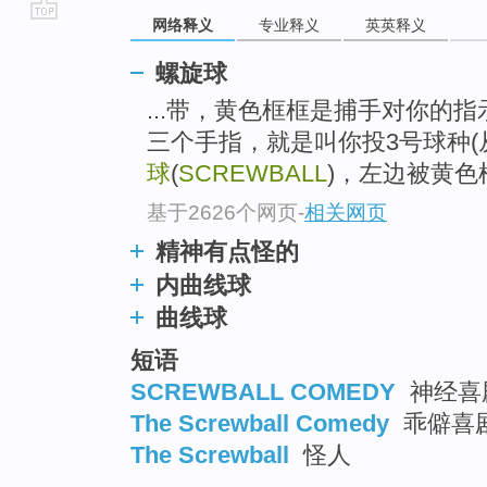
网络释义
专业释义
英英释义
go
top
螺旋球
...带，黄色框框是捕手对你的
三个手指，就是叫你投3号球种(
球
(
SCREWBALL
)，左边被黄
基于2626个网页
-
相关网页
精神有点怪的
内曲线球
曲线球
短语
SCREWBALL COMEDY
神经喜剧
The Screwball Comedy
乖僻喜
The Screwball
怪人