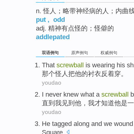
n. 怪人；略带神经病的人；内曲
put
,
odd
adj. 精神有点怪的；怪僻的
addlepated
双语例句
原声例句
权威例句
That
screwball
is
wearing
his
sh
那个
怪人把
他
的衬衣反
着穿
。
youdao
I
never
knew
what
a
screwball
b
直到
我
见到
他
，我
才知道
他
是
一
youdao
He
tagged
along
and
we
wound
Square
.