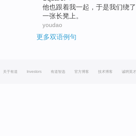
他
也
跟着我一起
，于是
我们
绕
了
一张
长凳上。
youdao
更多双语例句
关于有道
Investors
有道智选
官方博客
技术博客
诚聘英