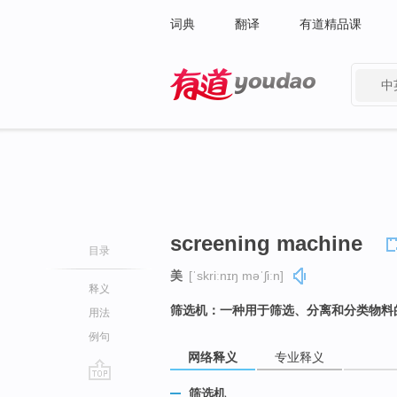
词典
翻译
有道精品课
中
有道 - 网易旗下搜索
screening machine
目录
美
[ˈskriːnɪŋ məˈʃiːn]
释义
筛选机：一种用于筛选、分离和分类物料
用法
例句
网络释义
专业释义
go
筛选机