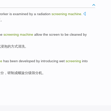
orker
is examined by a
radiation
screening
machine
.
查。
he
screening
machine
allow the screen to be
cleaned
by
或
浸泡的方式
清洗
。
ne
has been developed
by
introducing
wet
screening
into
筛
分，
研制
成
螺旋分级筛
分机
。