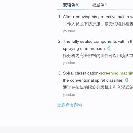
双语例句
权威例句
After removing his
protective
suit
, a
w
工作
人员
脱
下
防护
服
，接受
核辐射
检
youdao
The
fully
sealed
components
within
t
spraying
or
immersion
.
筛
分机
内
完全
密封
的
组件
可以
用
喷洒
youdao
Spiral
classification-
screening
machi
the
conventional
spiral
classifier.
通过
在
传统
的
螺旋
分级机上
引入
湿式
youdao
更多双语例句