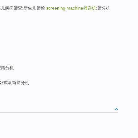
筛查;新生儿疾病筛查;新生儿筛检
screening machine
筛选机
;筛分机
碴筛分机
卧式滚筒筛分机