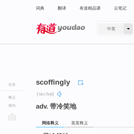
词典
翻译
有道精品课
云笔记
中英
有道 - 网易旗下搜索
scoffingly
目录
['skɔ:fiŋli]
释义
adv. 带冷笑地
例句
网络释义
英英释义
go
top