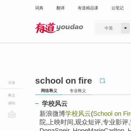
词典
翻译
有道精品课
云笔记
中英
有道 - 网易旗下搜索
school on fire
目录
网络释义
专业释义
释义
学校风云
例句
新浪微博
学校风云
(
School on Fir
院,上映时间,观众短评,专业影评,安
go
top
DonaSpeir, HopeMarieCarlton, H