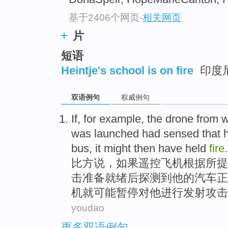
基于2406个网页
-
相关网页
片
短语
Heintje's school is on fire
印度
双语例句
权威例句
If
, for
example
,
the drone
from
w
was
launched had
sensed that
bus
, it
might
then
have held
fire
.
比方
说，
如果
遥控
飞机
根据
所
提
击
准备
就绪
后探测
到
他
的
汽车
正
机就
可能
暂停对他进行发射攻击
youdao
更多双语例句