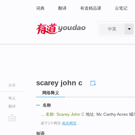
词典
翻译
有道精品课
云笔记
中英
有道 - 网易旗下搜索
scarey john c
目录
网络释义
释义
名称
翻译
...
名称
:
Scarey John C
地址: Mc Carthy Acres 城市:
基于1个网页
-
相关网页
go
top
短语