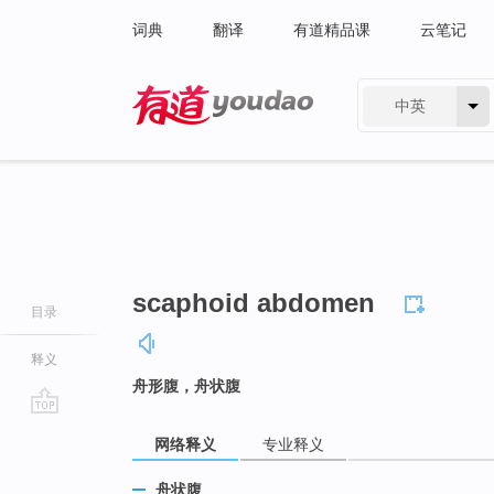
词典
翻译
有道精品课
云笔记
中英
有道 - 网易旗下搜索
scaphoid abdomen
目录
释义
舟形腹，舟状腹
go
网络释义
专业释义
top
舟状腹