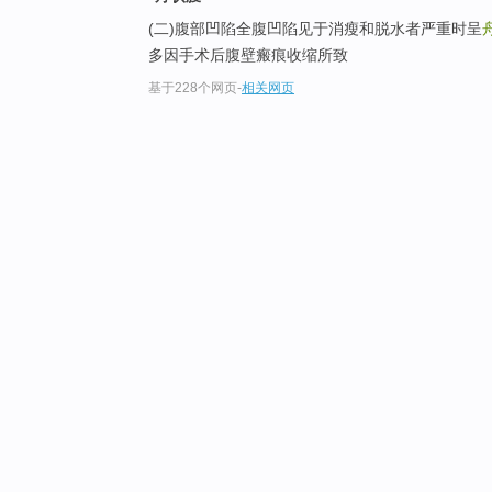
(二)腹部凹陷全腹凹陷见于消瘦和脱水者严重时呈
多因手术后腹壁瘢痕收缩所致
基于228个网页
-
相关网页