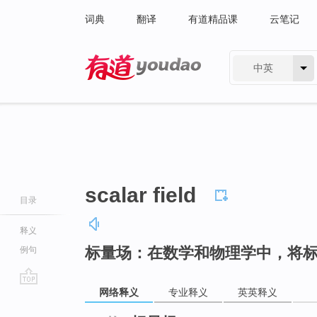
词典
翻译
有道精品课
云笔记
中英
有道 - 网易旗下搜索
scalar field
目录
释义
标量场：在数学和物理学中，将
例句
网络释义
专业释义
英英释义
go
top