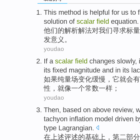
This method is helpful
for
us
to 
solution
of
scalar
field
equation
.
他们
的
解析
解法
对
我们
寻求
标量
发意义。
youdao
If
a
scalar
field
changes
slowly
,
its
fixed
magnitude
and
in its
la
如果
纯量
场
变化
缓慢
，
它
就会有
性
，就
像
一个
常数
一样；
youdao
Then,
based
on
above
review
, 
tachyon
inflation
model
driven 
type Lagrangian.
在上述
评述
的
基础
上
，第二部分