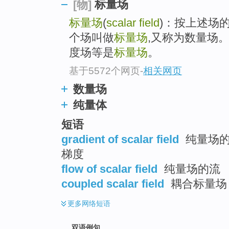
标量场
[物]
标量场
(
scalar field
)：按上述场的
个场叫做
标量场
,又称为数量场
度场等是
标量场
。
基于5572个网页
-
相关网页
数量场
纯量体
短语
gradient of scalar field
纯量场的梯
梯度
flow of scalar field
纯量场的流
coupled scalar field
耦合标量场
更多
网络短语
双语例句