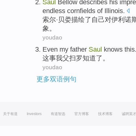
Saul
Bellow
describes
his
impre
endless
cornfields
of
Illinois
.
索尔·
贝娄
描绘了
自己
对
伊利诺
象
。
youdao
Even
my
father
Saul
knows
this
这
事
我
父
扫罗
知道
了。
youdao
更多双语例句
关于有道
Investors
有道智选
官方博客
技术博客
诚聘英