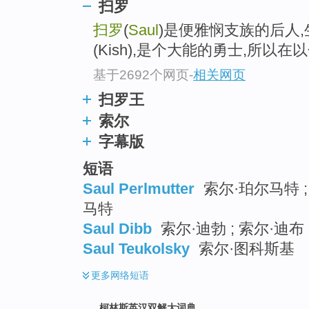
go
扫罗
top
扫罗
(
Saul
)是便雅悯支族的后人
(Kish),是个大能的勇士,所以
基于2692个网页
-
相关网页
扫罗王
索尔
字幕版
短语
Saul Perlmutter
索尔·珀尔马特 ;
马特
Saul Dibb
索尔·迪勃 ; 索尔·迪布 
Saul Teukolsky
索尔·图科斯基
更多
网络短语
柯林斯英汉双解大词典