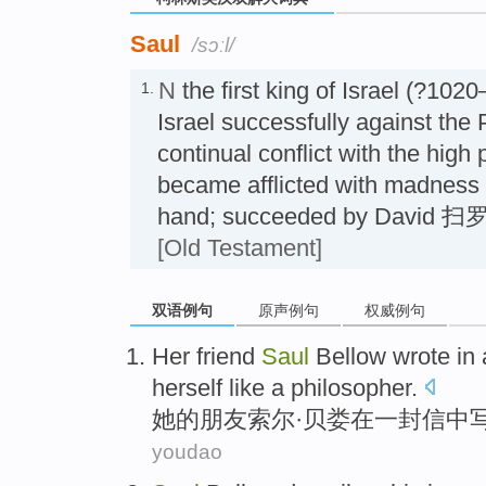
Saul
/sɔːl/
N
the first king of Israel (?10
1.
Israel successfully against the P
continual conflict with the high
became afflicted with madness
hand; succeeded by Dav
[Old Testament]
双语例句
原声例句
权威例句
Her
friend
Saul
Bellow
wrote
in
herself
like
a philosopher
.
她
的
朋友
索尔
·贝
娄
在
一封信
中
youdao