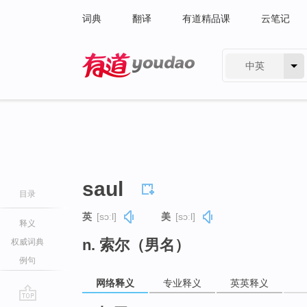
词典
翻译
有道精品课
云笔记
中英
有道 - 网易旗下搜索
saul
目录
英
[sɔːl]
美
[sɔːl]
释义
n. 索尔（男名）
权威词典
例句
网络释义
专业释义
英英释义