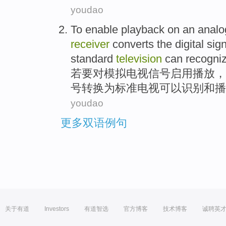
youdao
To
enable
playback
on
an
analo
receiver
converts
the
digital
sign
standard
television
can
recogni
若
要
对
模拟
电视
信号
启用
播放
，
号转换为
标准
电视
可以
识别
和
播
youdao
更多双语例句
关于有道
Investors
有道智选
官方博客
技术博客
诚聘英