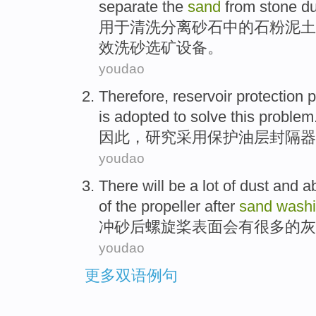
separate
the
sand
from stone du
用于
清洗
分离
砂石
中的石粉泥土
效
洗砂选矿设备。
youdao
Therefore
, reservoir
protection
p
is adopted
to
solve
this
problem
因此
，研究
采用
保护
油层封隔器
youdao
There
will be
a lot
of
dust
and
a
of the
propeller
after
sand
wash
冲
砂
后
螺旋桨
表面
会
有
很多
的
灰
youdao
更多双语例句