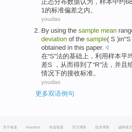
正
态
分布
数据
认为
，
样本
中
约
6
1
的
标准
偏差
之内
。
youdao
By
using the
sample
mean
rang
deviation
of the
sample
(
S
)
in
"S
obtained
in this paper.
在
“
S
”
法
的基础上，
利用
样本
平
差
S ，从而
得到
了“R”法，并
情况下的接收标准。
youdao
更多双语例句
关于有道
Investors
有道智选
官方博客
技术博客
诚聘英