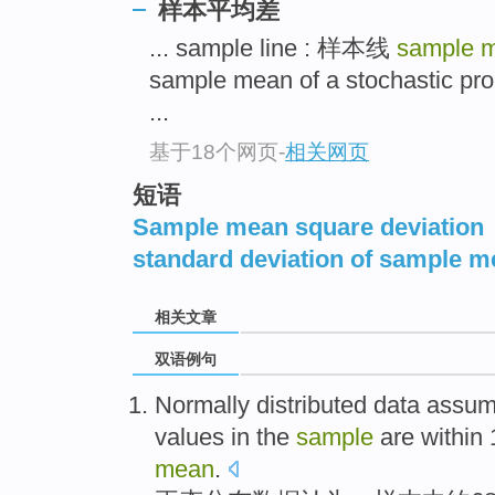
样本平均差
... sample line : 样本线
sample m
sample mean of a stochast
...
基于18个网页
-
相关网页
短语
Sample mean square deviation
standard deviation of sample 
相关文章
双语例句
Normally distributed
data
assu
values
in
the
sample
are
within
mean
.