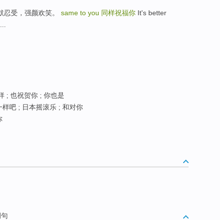
t 你必须默默忍受，强颜欢笑。
same to you
同样祝福你
It's better
..
 ; 也祝贺你 ; 你也是
样吧 ; 日本摇滚乐 ; 和对你
你
例句