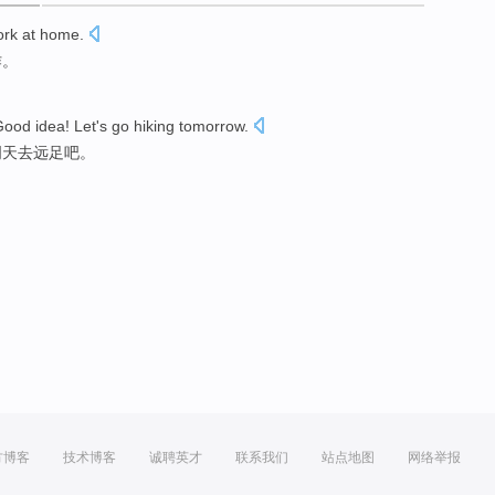
ork
at home
.
作
。
Good
idea
!
Let
's
go
hiking
tomorrow
.
明天
去
远足吧
。
方博客
技术博客
诚聘英才
联系我们
站点地图
网络举报