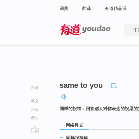
词典
翻译
有道精品课
中
有道 - 网易旗下搜索
same to you
目录
释义
同样的祝福：回答别人对你表达的祝愿的
用法
例句
网络释义
go
同样祝福你