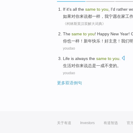
If
it's
all
the
same
to
you
,
I
'd rather
w
如果
对
你
来说
都
一样
，
我
宁愿
在家
工
《柯林斯英汉双解大词典》
The
same
to
you
!
Happy
New Year!
你
也一样
！新年
快乐
！
好
主意
！
我们
youdao
L
ife is always the
same
to
you
.
生
活对你来说总是一成不变的。
youdao
更多双语例句
关于有道
Investors
有道智选
官