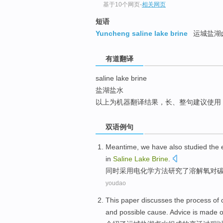
基于10个网页
-
相关网页
top
短语
Yuncheng saline lake brine
运城盐湖
有道翻译
saline lake brine
盐湖盐水
以上为机器翻译结果，长、整句建议使用
双语例句
Meantime
, we have also
studied
the
in
Saline
Lake
Brine
.
同时
采用电化学方法
研究
了
溶解氧
对
youdao
This paper discusses
the
process
of
and
possible
cause
.
Advice
is
made