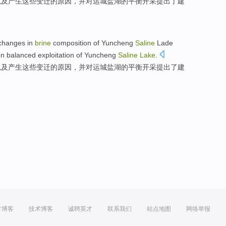
以及
产生
这些变迁的原因，并
对
运城盐湖的
平衡
开采
提出
了
建
changes
in
brine
composition
of
Yuncheng
Saline
Lade
on
balanced
exploitation
of Yuncheng
Saline
Lake
.
以及
产生这些变迁的
原因
，并
对
运城
盐湖
的
平衡
开采
提出
了
建
方博客
技术博客
诚聘英才
联系我们
站点地图
网络举报