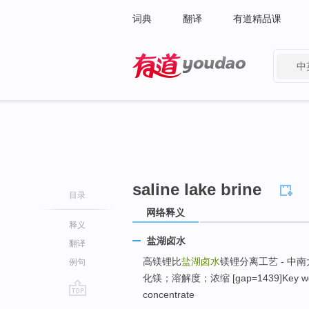
词典
翻译
有道精品课
中
有道 - 网易旗下搜索
saline lake brine
目录
网络释义
释义
盐湖卤水
翻译
高镁锂比
盐湖卤水
镁锂分离工艺 - 中
例句
化镁；溶解度；浓缩 [gap=1439]Key wo
concentrate
go