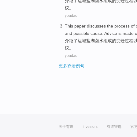
介绍
了
运城
盐湖
卤水
组成
的
变迁
过程
议
。
youdao
This paper discusses
the
process
of
and
possible
cause
.
Advice
is
made
介绍
了
运城
盐湖
卤水
组成
的
变迁
过程
议
。
youdao
更多双语例句
关于有道
Investors
有道智选
官