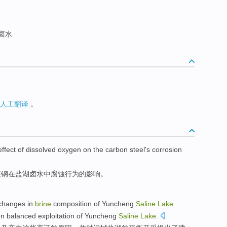
卤水
人工翻译
。
effect
of
dissolved
oxygen
on
the
carbon steel
's
corrosion
碳钢
在
盐湖
卤水中
腐蚀行为
的
影响
。
changes
in
brine
composition
of
Yuncheng
Saline
Lake
on
balanced
exploitation
of
Yuncheng
Saline
Lake
.