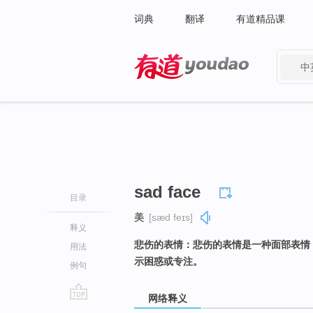
词典
翻译
有道精品课
中
有道 - 网易旗下搜索
sad face
目录
美
[sæd feɪs]
释义
悲伤的表情：悲伤的表情是一种面部表情
用法
示困惑或专注。
例句
网络释义
go