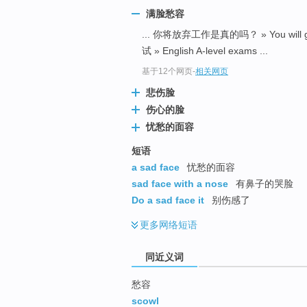
top
满脸愁容
... 你将放弃工作是真的吗？ » You will give u
试 » English A-level exams ...
基于12个网页
-
相关网页
悲伤脸
伤心的脸
忧愁的面容
短语
a sad face
忧愁的面容
sad face with a nose
有鼻子的哭脸
Do a sad face it
别伤感了
更多
网络短语
同近义词
愁容
scowl