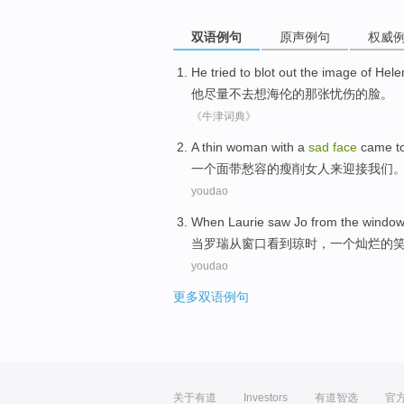
双语例句
原声例句
权威
He
tried
to
blot
out
the
image
of
Hele
他
尽量不
去
想海伦
的
那
张
忧伤
的
脸
。
《牛津词典》
A
thin woman with a
sad
face
came to
一
个面带愁容的瘦削女人来迎接我们
youdao
When
Laurie
saw
Jo
from
the
window
当
罗瑞
从
窗口
看到
琼
时，
一个
灿烂
的
youdao
更多双语例句
关于有道
Investors
有道智选
官