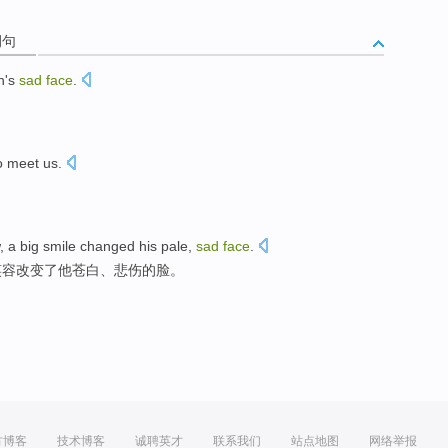
例句
n
's
sad
face
.
 meet us.
。
,
a
big smile
changed
his
pale
,
sad
face
.
笑容
改变了
他
苍白
、
悲伤
的脸。
方博客
技术博客
诚聘英才
联系我们
站点地图
网络举报