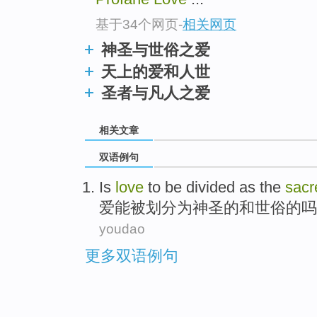
基于34个网页
-
相关网页
神圣与世俗之爱
天上的爱和人世
圣者与凡人之爱
相关文章
双语例句
Is
love
to
be
divided
as
the
sacr
爱
能
被
划分
为
神圣的
和
世俗
的吗
youdao
更多双语例句