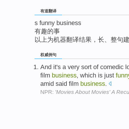
top
有道翻译
s funny business
有趣的事
以上为机器翻译结果，长、整句
权威例句
And it's a very sort of comedic l
film
business
, which is just
funn
amid said film
business
.
NPR:
'Movies About Movies' A Rec