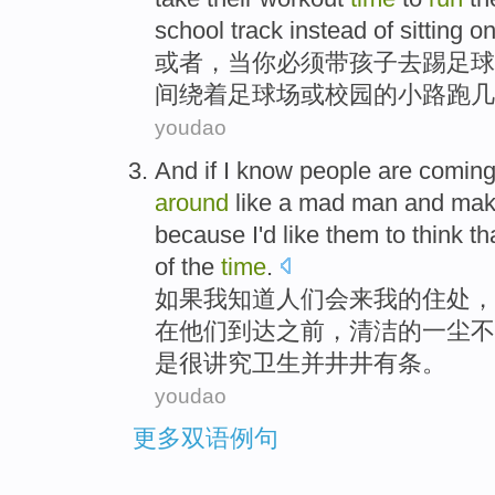
school
track
instead
of
sitting
o
或者
，
当
你
必须
带
孩子
去
踢
足球
间
绕
着
足球场
或
校园
的
小路
跑
几
youdao
And if
I
know
people
are comin
around
like
a mad man
and
make
because
I
'd like
them
to
think th
of the
time
.
如果
我
知道
人们
会
来
我
的
住处
，
在
他们
到达
之前
，
清洁
的
一尘不
是
很
讲究卫生
并
井井有条
。
youdao
更多双语例句