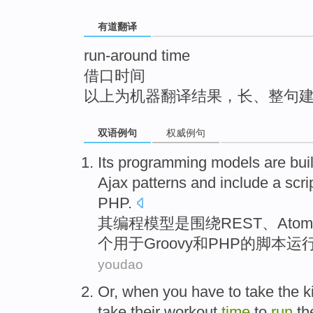
top
有道翻译
run-around time
借口时间
以上为机器翻译结果，长、整句
双语例句
权威例句
Its
programming
models
are
buil
Ajax
patterns
and
include
a
scri
PHP
.
其
编程
模型
是
围绕
REST
、
Atom
个
用于
Groovy
和
PHP
的
脚本
运
youdao
Or
,
when
you
have to
take
the
k
take
their workout
time
to
run
th