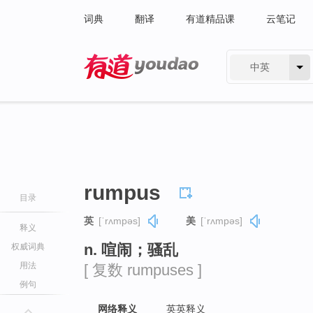
词典
翻译
有道精品课
云笔记
中英
有道 - 网易旗下搜索
rumpus
目录
英
[ˈrʌmpəs]
美
[ˈrʌmpəs]
释义
n. 喧闹；骚乱
权威词典
用法
[ 复数 rumpuses ]
例句
网络释义
英英释义