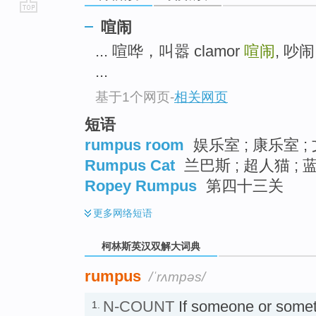
go
喧闹
top
... 喧哗，叫嚣 clamor
喧闹
, 吵
...
基于1个网页
-
相关网页
短语
rumpus room
娱乐室 ; 康乐室 ;
Rumpus Cat
兰巴斯 ; 超人猫 ;
Ropey Rumpus
第四十三关
更多
网络短语
柯林斯英汉双解大词典
rumpus
/ˈrʌmpəs/
N-COUNT
If someone or somet
1.