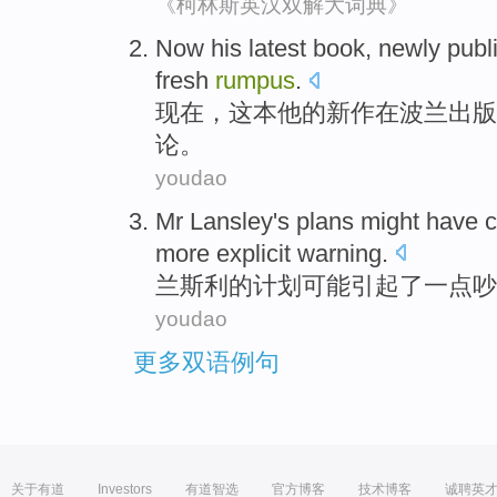
《柯林斯英汉双解大词典》
Now
his
latest
book, newly
publ
fresh
rumpus
.
现在
，这本
他
的新作
在
波兰
出版
论。
youdao
Mr Lansley
's
plans
might have
more explicit
warning
.
兰斯
利的
计划
可能
引起了
一点吵
youdao
更多双语例句
关于有道
Investors
有道智选
官方博客
技术博客
诚聘英