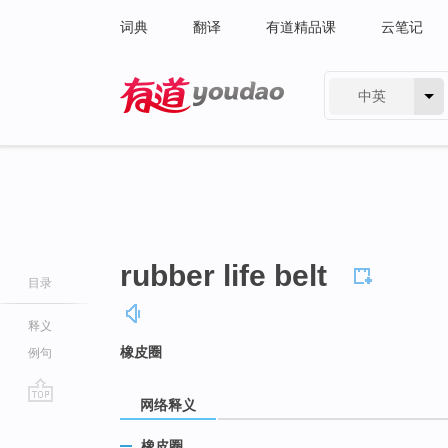
词典
翻译
有道精品课
云笔记
中英
有道 - 网易旗下搜索
rubber life belt
目录
释义
橡皮圈
例句
网络释义
go
top
橡皮圈