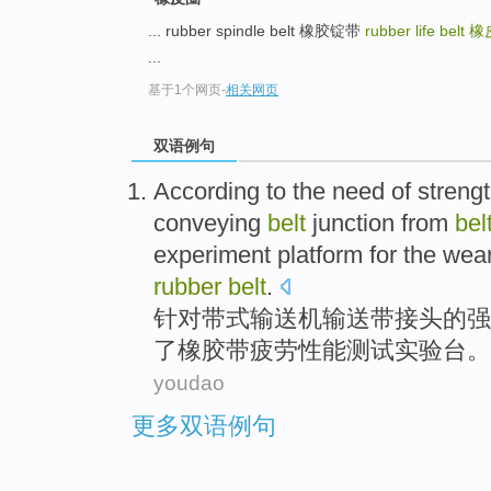
... rubber spindle belt 橡胶锭带
rubber life belt
橡
...
基于1个网页
-
相关网页
双语例句
According to
the
need
of
streng
conveying
belt
junction
from
bel
experiment
platform
for
the
wea
rubber
belt
.
针对
带
式
输送机输送带
接头
的
强
了
橡胶
带
疲劳
性能
测试
实验
台
。
youdao
更多双语例句