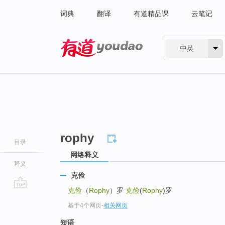
词典
翻译
有道精品课
云笔记
中英
有道 - 网易旗下搜索
rophy
目录
网络释义
释义
克俭
克俭
（
Rophy
）罗
克俭
(
Rophy
)罗
go
基于4个网页
-
相关网页
top
短语