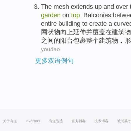
The mesh
extends
up
and
over
garden
on
top
.
Balconies
betwe
entire
building
to create
a
curve
网状
物向上
延伸
并
覆盖在
建筑物
之间
的
阳台
包裹
整个
建筑物，
形
youdao
更多双语例句
关于有道
Investors
有道智选
官方博客
技术博客
诚聘英