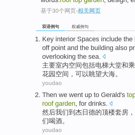
基于30个网页
-
相关网页
双语例句
权威例句
Key
interior
Spaces
include
the l
off
point
and
the building
also
p
overlooking
the sea
.
主要
室内
空间
包括
电梯
大堂
和
乘
花园
空间
，
可以眺望
大海。
youdao
Then
we
went up
to
Gerald
's
to
roof
garden
,
for
drinks
.
然后
我们
到
杰
日德的
顶楼
套房，
们喝酒。
youdao