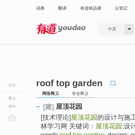
词典
翻译
有道精品课
云笔记
中英
有道 - 网易旗下搜索
roof top garden
目录
网络释义
专业释义
释义
屋顶花园
[建]
例句
[技术理论]
屋顶花园
的设计与施工
林学习网 关键词：
屋顶花园
;设计
go
top
words:
roof top garden
; design; 