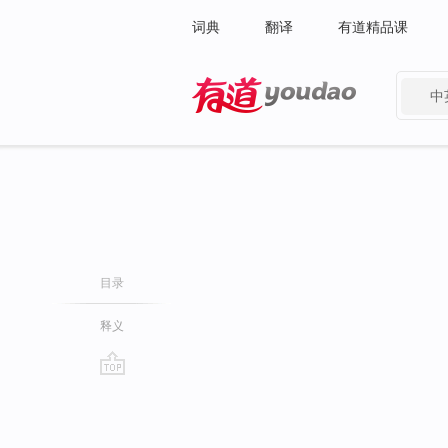
词典
翻译
有道精品课
中
有道 - 网易旗下搜索
目录
释义
go
top