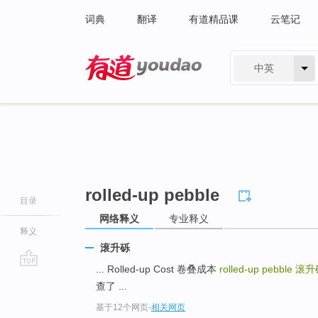
词典
翻译
有道精品课
云笔记
中英
有道 - 网易旗下搜索
rolled-up pebble
目录
网络释义
专业释义
释义
滚升砾
... Rolled-up Cost 卷叠成本
rolled-up pebble
滚升
go
查了 ...
top
基于12个网页
-
相关网页