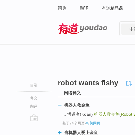
词典
翻译
有道精品课
中
有道 - 网易旗下搜索
robot wants fishy
目录
网络释义
释义
机器人救金鱼
翻译
... 悟道者(Koan)
机器人救金鱼
(
Robot 
基于74个网页
-
相关网页
go
top
当机器人爱上金鱼