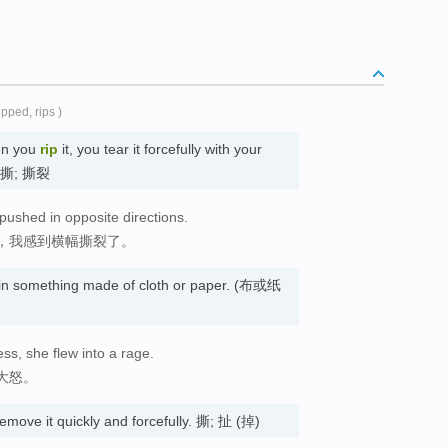
ripped, rips )
en you
rip
it, you tear it forcefully with your
e. 撕; 撕裂
 pushed in opposite directions.
，我感到横幅撕裂了。
it in something made of cloth or paper. (布或纸
ess, she flew into a rage.
大怒。
move it quickly and forcefully. 撕; 扯 (掉)