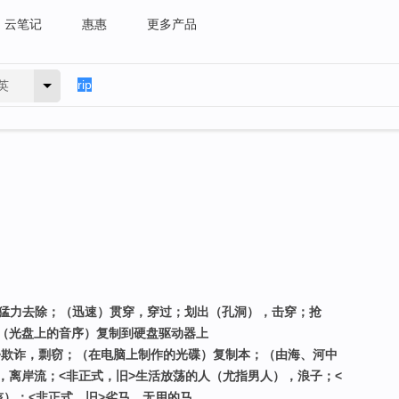
云笔记
惠惠
更多产品
英
，猛力去除；（迅速）贯穿，穿过；划出（孔洞），击穿；抢
（光盘上的音序）复制到硬盘驱动器上
式>欺诈，剽窃；（在电脑上制作的光碟）复制本；（由海、河中
，离岸流；<非正式，旧>生活放荡的人（尤指男人），浪子；<
孩）；<非正式，旧>劣马，无用的马