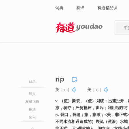
词典
翻译
有道精品课
中
有道 - 网易旗下搜索
rip
目录
英
[rɪp]
美
[rɪp]
释义
v. （使）撕裂，（使）划破；迅速扯开
权威词典
掠，剥夺；严厉批评，训斥；利用程序将
用法
n. 裂口，裂缝；撕，撕破；<美，非正
例句
不同水流相遇造成的）裂流（激浪）水域
非正式，旧>调皮的人，淘气鬼（尤指小