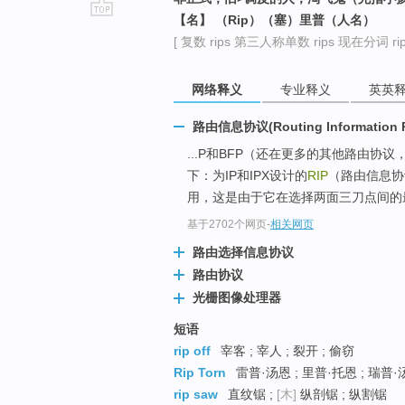
【名】 （Rip）（塞）里普（人名）
go
[ 复数 rips 第三人称单数 rips 现在分词 ripp
top
网络释义
专业释义
英英
路由信息协议(Routing Information P
...P和BFP（还在更多的其他路由
下：为IP和IPX设计的
RIP
（路由信息协
用，这是由于它在选择两面三刀点间的最
基于2702个网页
-
相关网页
路由选择信息协议
路由协议
光栅图像处理器
短语
rip off
宰客 ; 宰人 ; 裂开 ; 偷窃
Rip Torn
雷普·汤恩 ; 里普·托恩 ; 瑞普·
rip saw
直纹锯 ;
[木]
纵剖锯 ; 纵割锯