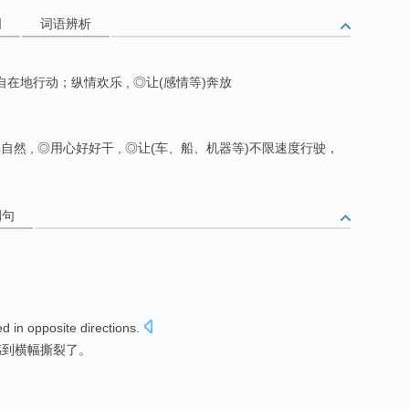
词
词语辨析
由自在地行动；纵情欢乐 , ◎让(感情等)奔放
然 , ◎用心好好干 , ◎让(车、船、机器等)不限速度行驶，
例句
ed
in opposite
directions
.
感到
横幅
撕裂了
。