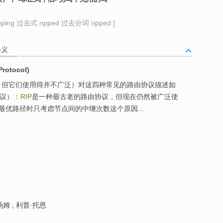
ing 过去式 ripped 过去分词 ripped ]
释义
rotocol)
协议，但它们使用得并不广泛）对这四种常见的路由协议描述如
议）：
RIP
是一种最古老的路由协议，但现在仍然被广泛使
优路径时只考虑节点间的中继次数这个原因...
汤姆 ; 利普·托恩