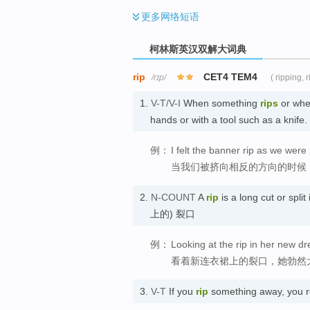
更多
网络短语
柯林斯英汉双解大词典
rip
CET4 TEM4
/rɪp/
( ripping, 
1.
V-T/V-I
When something
rips
or wh
hands or with a tool such as a knif
例：
I felt the banner rip as we were
当我们被挤向相反的方向的时候
2.
N-COUNT
A
rip
is a long cut or spl
上的) 裂口
例：
Looking at the rip in her new dr
看着新连衣裙上的裂口，她勃然
3.
V-T
If you
rip
something away, you re