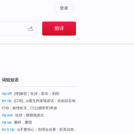
登录
词组短语
rip off
[俚]偷窃；扯掉；欺诈；剥削
let rip
[口语] , ◎毫无拘束地讲话；自由自在地
行动；纵情欢乐 , ◎让(感情等)奔放
rip out
扯掉；狠狠地发出
rip up
撕碎，撕毁
let it rip
◎不要担心；别理会后果；听其自然 ,