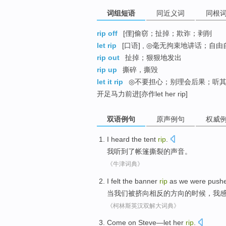
词组短语
同近义词
同根
rip off
[俚]偷窃；扯掉；欺诈；剥削
let rip
[口语] , ◎毫无拘束地讲话；自
rip out
扯掉；狠狠地发出
rip up
撕碎，撕毁
let it rip
◎不要担心；别理会后果；听其自
开足马力前进[亦作let her rip]
双语例句
原声例句
权威
I
heard
the
tent
rip
.
我
听到
了
帐篷
撕裂的声音。
《牛津词典》
I
felt
the
banner
rip
as
we
were push
当
我们
被
挤向
相反
的方向的时候，
我
《柯林斯英汉双解大词典》
Come
on
Steve
—
let
her
rip
.