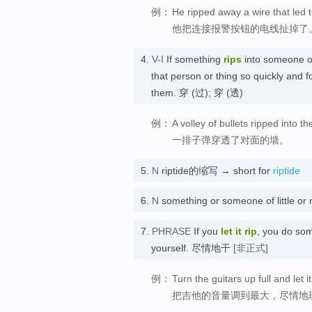
例：
He ripped away a wire that led t
他把连接报警按钮的电线扯掉了
4.
V-I
If something
rips
into someone o
that person or thing so quickly and f
them. 穿 (过); 穿 (透)
例：
A volley of bullets ripped into th
一排子弹穿透了对面的墙。
5.
N
riptide的缩写 → short for
riptide
6.
N
something or someone of litt
7.
PHRASE
If you
let it rip
, you do som
yourself. 尽情地干
[非正式]
例：
Turn the guitars up full and let it
把吉他的音量调到最大，尽情地