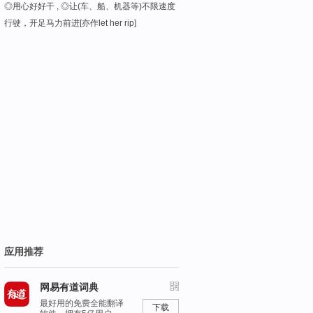
◎用心好好干 , ◎让(车、船、机器等)不限速度
行驶，开足马力前进[亦作let her rip]
应用推荐