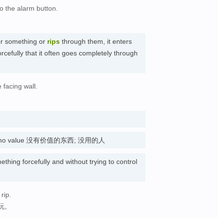
o the alarm button.
。
r something or
rips
through them, it enters
orcefully that it often goes completely through
e facing wall.
le or no value 没有价值的东西; 没用的人
ething forcefully and without trying to control
 rip.
玩。