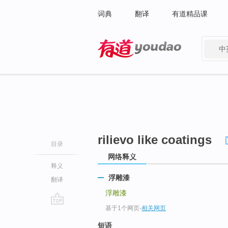
词典
翻译
有道精品课
中
有道 - 网易旗下搜索
rilievo like coatings
目录
网络释义
释义
浮雕漆
翻译
浮雕漆
基于1个网页
-
相关网页
go
top
短语