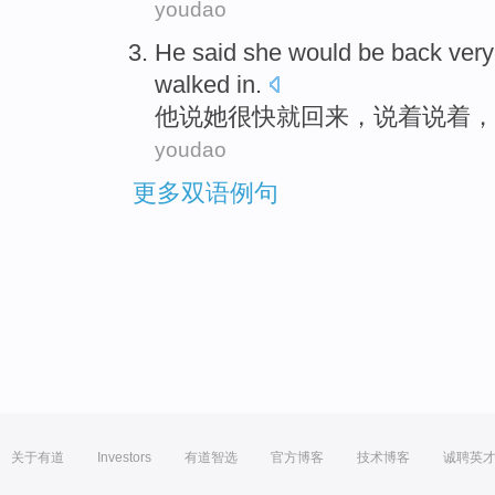
youdao
He
said
she
would
be
back
very
walked
in.
他
说
她
很快
就
回来
，说着
说
着，
youdao
更多双语例句
关于有道
Investors
有道智选
官方博客
技术博客
诚聘英