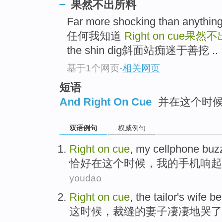
果然不出所料
Far more shocking than any
任何我知道
Right on cue
果然不
the shin dig斜面站痴迷于善挖 ..
基于1个网页
-
相关网页
短语
And Right On Cue
并在这个时
双语例句
权威例句
Right
on
cue
,
my
cellphone
buz
恰好
在
这个时候，
我
的
手机
响起
youdao
Right
on
cue
,
the tailor
's
wife
be
这时候
，
裁缝
的
妻子
凄凄地
哭
了