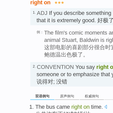
right on
ADJ
If you describe something
1.
that it is extremely good. 好极
The film's comic moments ar
例：
animal Stuart, Baldwin is rig
这部电影的喜剧部分很合时
鲍德温出色极了。
CONVENTION
You say
right 
2.
someone or to emphasize that 
说得对; 没错
双语例句
原声例句
权威例句
The bus
came
right
on
time
.