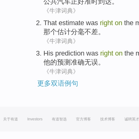
公共
汽车
正好
准时到达。
《牛津词典》
That
estimate
was
right
on
the
m
那个
估计
分毫不差
。
《牛津词典》
His
prediction
was
right
on
the 
他
的
预测
准确
无误。
《牛津词典》
更多双语例句
关于有道
Investors
有道智选
官方博客
技术博客
诚聘英