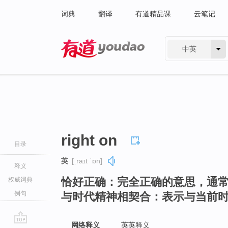
词典
翻译
有道精品课
云笔记
中英
有道 - 网易旗下搜索
right on
目录
英
[ˌraɪt ˈɒn]
释义
恰好正确：完全正确的意思，通
权威词典
例句
与时代精神相契合：表示与当前
网络释义
英英释义