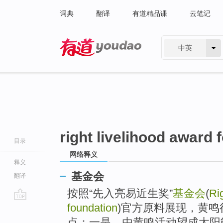
词典
翻译
有道精品课
云笔记
中英
有道 - 网易旗下搜索
right livelihood award 
目录
网络释义
释义
基金会
翻译
按照“先入亮易近生奖”
基金会
(
Ri
foundation
)官方原料展现，黄
go
top
点：一是，由黄鸣活动望成太阳