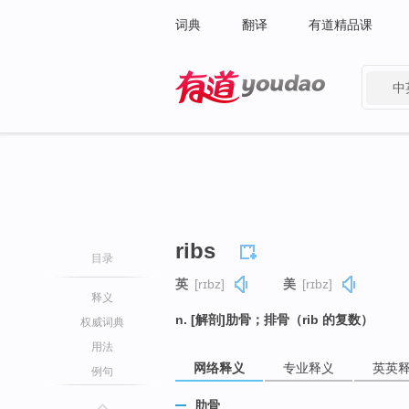
词典
翻译
有道精品课
中
有道 - 网易旗下搜索
ribs
目录
英
[rɪbz]
美
[rɪbz]
释义
n. [解剖]肋骨；排骨（rib 的复数）
权威词典
用法
网络释义
专业释义
英英
例句
肋骨