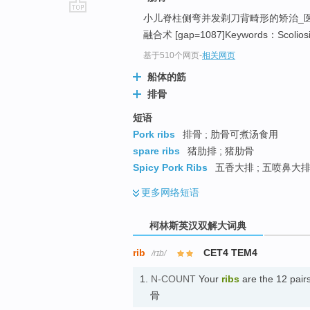
小儿脊柱侧弯并发剃刀背畸形的矫治_
go
融合术 [gap=1087]Keywords：Scoliosis;
top
基于510个网页
-
相关网页
船体的筋
排骨
短语
Pork ribs
排骨 ; 肋骨可煮汤食用
spare ribs
猪肋排 ; 猪肋骨
Spicy Pork Ribs
五香大排 ; 五喷鼻大排 
更多
网络短语
柯林斯英汉双解大词典
rib
CET4 TEM4
/rɪb/
1.
N-COUNT
Your
ribs
are the 12 pair
骨