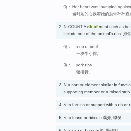
例：
Her heart was thumping against 
当时她的心挨着她的肋骨砰砰直
2.
N-COUNT
A
rib
of
meat such as beef
include one of the animal's ribs. 排
例：
...a rib of beef.
…一块牛小排。
例：
...pork ribs.
…猪排骨。
3.
N
a part or element similar in functio
supporting member or a raised strip 
4.
V
to furnish or support with a 
5.
V
to tease or ridicule 戏弄; 嘲笑
6.
N
a joke or hoax 玩笑; 恶作剧