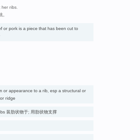
her ribs.
跳。
 or pork is a piece that has been cut to
骨
n or appearance to a rib, esp a structural or
or ridge
rib or ribs 装肋状物于; 用肋状物支撑