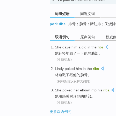
词组短语
同近义词
pork ribs
排骨；肋骨；猪肋排；叉烧排
双语例句
原声例句
权威
She
gave
him
a
dig
in the
ribs
.
她
轻轻地
戳
了一下
他
的
肋
部。
《牛津词典》
Lindy
poked
him
in the
ribs
.
林迪
戳了戳
他
的
肋骨
。
《柯林斯英汉双解大词典》
She
poked her elbow into
his
ribs
.
她
用
胳膊肘
顶
他
的
肋部
。
《牛津词典》
更多双语例句