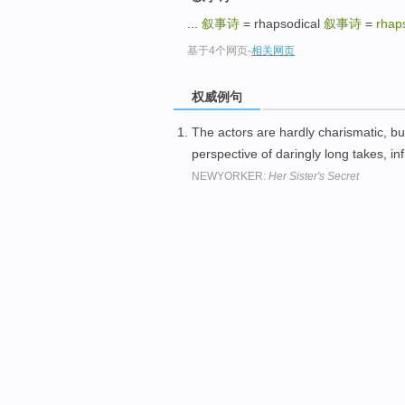
...
叙事诗
= rhapsodical
叙事诗
=
rhaps
基于4个网页
-
相关网页
权威例句
The actors are hardly charismatic, but
perspective of daringly long takes, i
NEWYORKER:
Her Sister's Secret