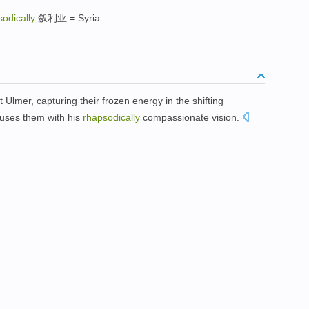
odically
叙利亚 = Syria ...
 Ulmer, capturing their frozen energy in the shifting
nfuses them with his
rhapsodically
compassionate vision.