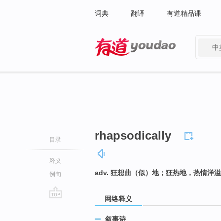
词典
翻译
有道精品课
中
有道 - 网易旗下搜索
rhapsodically
目录
释义
adv. 狂想曲（似）地；狂热地，热情洋
例句
网络释义
go
top
叙事诗