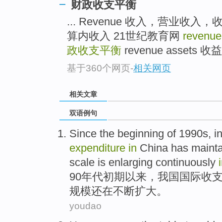
财政收支平衡
... Revenue 收入，营业收入，收益 r
算内收入 21世纪教育网
revenue
政收支平衡
revenue assets 收益
基于360个网页
-
相关网页
相关文章
双语例句
Since
the beginning
of 1990
s
,
i
expenditure
in
China
has
maint
scale
is enlarging
continuously
90
年代
初期
以来
，
我国
国际
收
规模
还
在
不断
扩大。
youdao