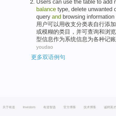
Users
can
use
the
table
to
add
balance
type
,
delete
unwanted
query
and
browsing
information
用户
可以
用
收支
分类
表
自行
添加
或
模糊
的
类
目，
并
可
查询
和
浏览
型信息作为系统信息为各种记账
youdao
更多双语例句
关于有道
Investors
有道智选
官方博客
技术博客
诚聘英