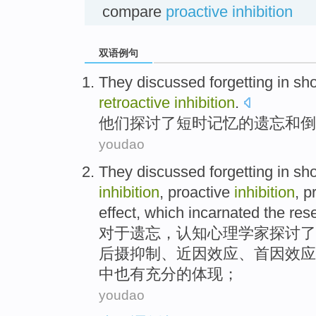
compare
proactive inhibition
双语例句
They
discussed
forgetting
in
sho
retroactive
inhibition
.
他们
探讨了
短时
记忆
的
遗忘
和
倒
youdao
They
discussed
forgetting
in
sho
inhibition
,
proactive
inhibition
, 
effect,
which
incarnated
the
res
对于
遗忘
，认知心理学家
探讨了
后
摄
抑制、
近因
效应
、首因效应
中也有充分的
体现
；
youdao