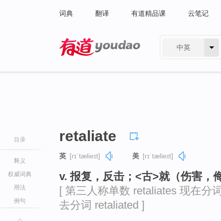
词典
翻译
有道精品课
云笔记
中英
有道 - 网易旗下搜索
retaliate
目录
英
[rɪˈtælieɪt]
美
[rɪˈtælieɪt]
释义
v. 报复，反击；<古>就（伤害
权威词典
用法
[ 第三人称单数 retaliates 现在分词 re
例句
去分词 retaliated ]