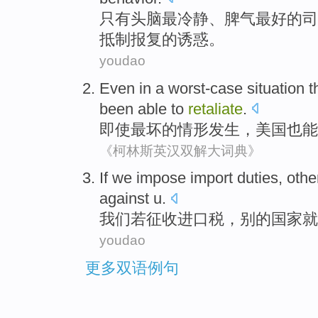
只有头脑
最
冷静
、
脾气最好
的
司
抵制
报复
的
诱惑
。
youdao
Even
in a
worst-case
situation
t
been
able to
retaliate
.
即使
最
坏
的
情形
发生，
美国
也
能
《柯林斯英汉双解大词典》
If
we
impose
import duties
,
othe
against
u
.
我们
若征收
进口税
，
别的
国家
就
youdao
更多双语例句