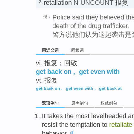
retaliation
N-UNCOUNT
报复
2.
Police said they believed the
例：
death of the drug trafficker.
警方说他们认为这起袭击是
同近义词
同根词
vi. 报复；回敬
get back on
,
get even with
vt. 报复
get back on
,
get even with
,
get back at
双语例句
原声例句
权威例句
It takes
the most
levelheaded
a
resist
the
temptation to
retaliate
behavior
.