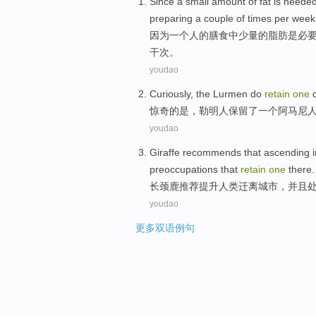
Since
a
small amount
of
fat
is
neede
top
preparing
a couple of
times
per week
因为
一
个
人
的
膳食
中
少量
的
脂肪
是
必
干
次
。
youdao
Curiously,
the Lurmen
do
retain
one
q
惊奇的是，
勒
明人
保留了
一个
阿马尼
youdao
Giraffe
recommends that
ascending
preoccupations that
retain
one
there
.
长颈鹿
推荐
提升人类
迁离
城市
，
并且
youdao
更多双语例句