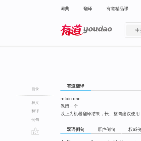
词典
翻译
有道精品课
中
有道 - 网易旗下搜索
有道翻译
目录
retain one
释义
保留一个
翻译
以上为机器翻译结果，长、整句建议使用
例句
双语例句
原声例句
权威
go