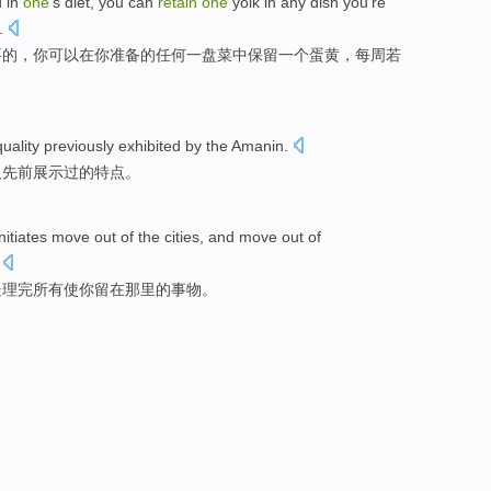
d
in
one
's
diet
,
you
can
retain
one
yolk
in
any
dish
you
're
.
要
的，
你
可以
在
你
准备
的
任何一
盘菜
中
保留
一
个
蛋黄
，
每周
若
uality previously exhibited
by the
Amanin
.
人先前展示过
的
特点。
initiates
move out
of
the
cities
,
and
move
out
of
处理
完
所有
使
你留在
那里
的
事物。