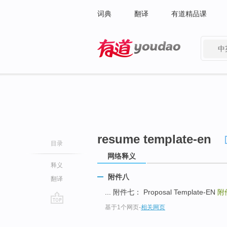
词典
翻译
有道精品课
中
有道 - 网易旗下搜索
resume template-en
目录
网络释义
释义
附件八
翻译
... 附件七： Proposal Template-EN
附
基于1个网页
-
相关网页
go
top