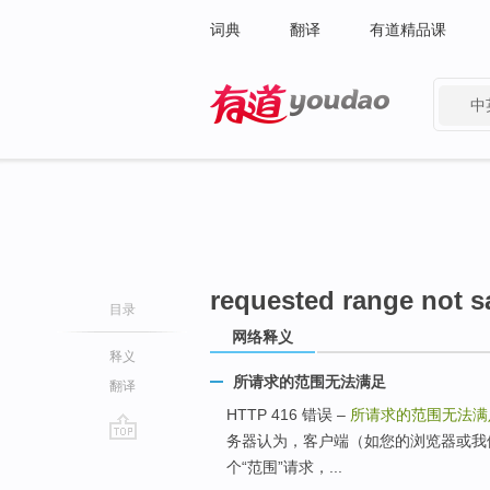
词典
翻译
有道精品课
中
有道 - 网易旗下搜索
requested range not sa
目录
网络释义
释义
所请求的范围无法满足
翻译
HTTP 416 错误 –
所请求的范围无法满
务器认为，客户端（如您的浏览器或我们的 
go
个“范围”请求，...
top