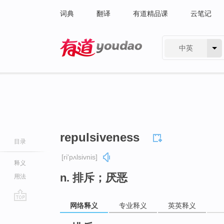
词典
翻译
有道精品课
云笔记
中英
有道 - 网易旗下搜索
repulsiveness
目录
[ri'pʌlsivnis]
释义
n. 排斥；厌恶
用法
网络释义
专业释义
英英释义
go
top