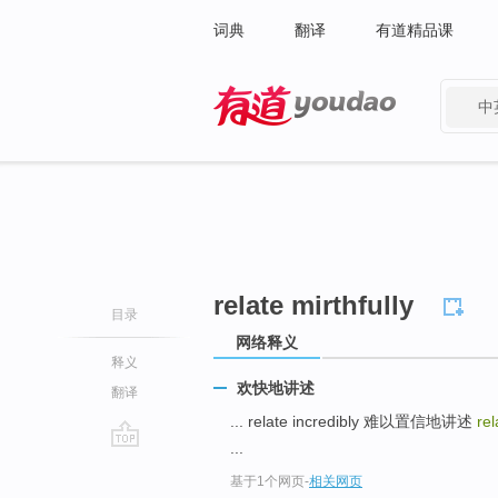
词典
翻译
有道精品课
中
有道 - 网易旗下搜索
relate mirthfully
目录
网络释义
释义
欢快地讲述
翻译
... relate incredibly 难以置信地讲述
rel
...
go
基于1个网页
-
相关网页
top