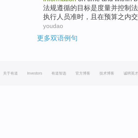
法规
遵循
的
目标
是
度量
并
控制
法
执行
人员
准时
，
且
在预算之内
交
youdao
更多双语例句
关于有道
Investors
有道智选
官方博客
技术博客
诚聘英