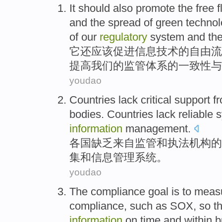
It
should
also
promote
the
free
f
and
the
spread
of
green
technol
of
our
regulatory
system
and
th
它
还
应该
促进
信息
技术
的
自由
流
提高
我们
的
监管
体系
的
一致性
与
youdao
Countries
lack
critical
support
f
bodies
. Countries lack
reliable
s
information
management
.
各国
缺乏
来自
监管
和
执法
机构
的
集
和
信息
管理
系统
。
youdao
The
compliance
goal
is
to
meas
compliance,
such as
SOX
,
so
t
information
on
time
and
within 