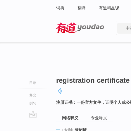
词典
翻译
有道精品课
中
有道 - 网易旗下搜索
registration certificate
目录
释义
注册证书：一份官方文件，证明个人或公
例句
网络释义
专业释义
go
top
登记证
[专利]