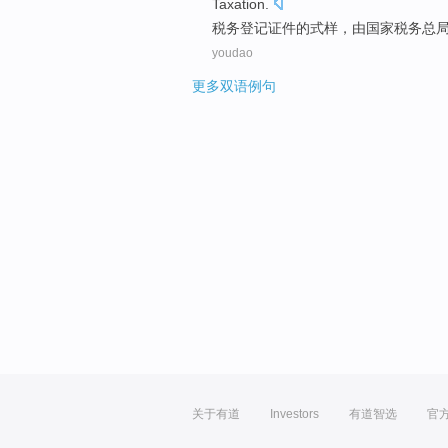
Taxation
.
税务
登记
证件
的
式样，
由
国家
税务
总
youdao
更多双语例句
关于有道
Investors
有道智选
官