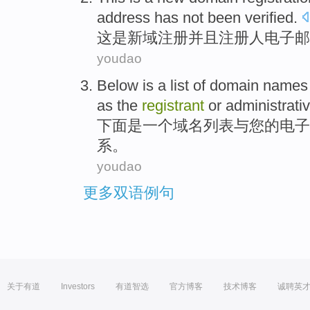
address
has not been
verified
.
这
是
新
域
注册
并且
注册人
电子邮
youdao
Below
is
a
list
of
domain names
as
the
registrant
or
administrati
下面
是
一个
域名
列表
与
您
的
电子
系
。
youdao
更多双语例句
关于有道
Investors
有道智选
官方博客
技术博客
诚聘英