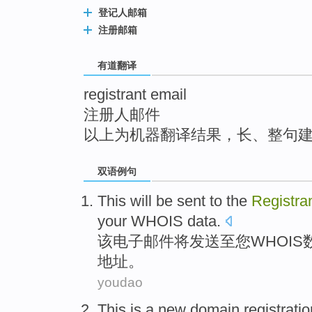
top
登记人邮箱
注册邮箱
有道翻译
registrant email
注册人邮件
以上为机器翻译结果，长、整句
双语例句
This
will be
sent
to the
Registra
your
WHOIS
data
.
该
电子
邮件
将
发送
至
您
WHOIS
地址
。
youdao
This
is
a
new
domain
registrati