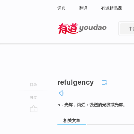
词典
翻译
有道精品课
中
有道 - 网易旗下搜索
refulgency
目录
释义
n．光辉，灿烂：强烈的光线或光辉。
go
相关文章
top