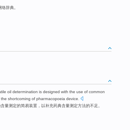
于网络辞典。
tile
oil
determination
is designed with
the
use
of
common
the
shortcoming
of
pharmacopoeia
device.
油含量
测定
的
简易
装置
，
以
补充
药典含量
测定方法
的
不足
。