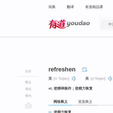
词典
翻译
有道精品课
中
有道 - 网易旗下搜索
refreshen
目录
英
[riːˈfreʃən]
美
[rɪˈfreʃən]
释义
vt. 使精神振作；使精力恢复
用法
例句
网络释义
英英释义
go
使精力恢复