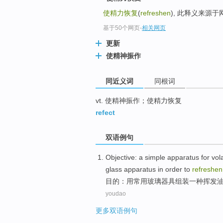
top
使精力恢复
(
refreshen
), 此释义来源
基于50个网页
-
相关网页
更新
使精神振作
同近义词
同根词
vt. 使精神振作；使精力恢复
refect
双语例句
Objective
:
a
simple
apparatus
for
vola
glass
apparatus
in
order
to
refreshen
目的
：
用
常用
玻璃
器具
组装
一种
挥发
youdao
更多双语例句