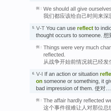
We should all give ourselves 
例：
我们都应该给自己时间来深
V-T
You can use
reflect
to indic
5.
thought occurs to someone. 
Things were very much chan
例：
reflected.
从战争开始前情况就已经发
V-I
If an action or situation
refl
6.
on
someone or something, it gi
bad impression of them
The affair hardly reflected w
例：
这个事件很难让人对那位总