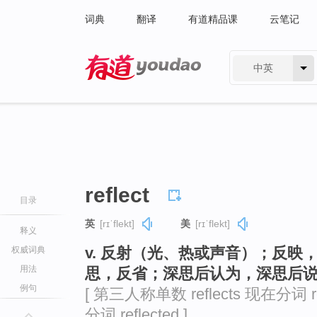
词典
翻译
有道精品课
云笔记
中英
有道 - 网易旗下搜索
reflect
目录
英
[rɪˈflekt]
美
[rɪˈflekt]
释义
v. 反射（光、热或声音）；反
权威词典
用法
思，反省；深思后认为，深思后
例句
[ 第三人称单数 reflects 现在分词 ref
分词 reflected ]