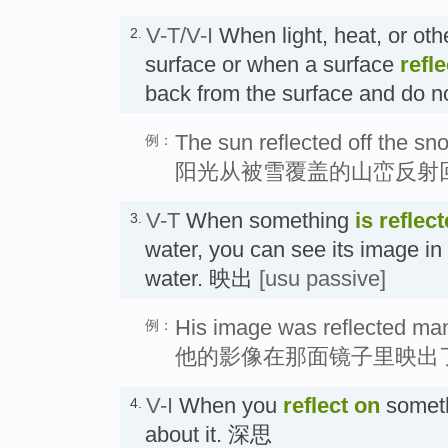
V-T/V-I
When light, heat, or oth
2.
surface or when a surface
refl
back from the surface and do n
The sun reflected off the s
例：
阳光从被雪覆盖的山峦反射
V-T
When something
is reflec
3.
water, you can see its image in 
water. 映出
[usu passive]
His image was reflected many
例：
他的影像在那面镜子里映出
V-I
When you
reflect
on
someth
4.
about it. 深思