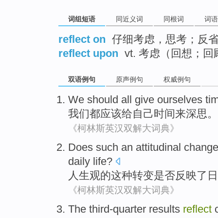
词组短语
同近义词
同根词
词语
reflect on
仔细考虑，思考；反省
reflect upon
vt. 考虑（回想；回
双语例句
原声例句
权威例句
We
should
all
give
ourselves
ti
我们
都
应该
给
自己
时间
来
深思
。
《柯林斯英汉双解大词典》
Does
such
an
attitudinal
chang
daily
life
?
人生观
的
这种
转变
是否
反映了
日
《柯林斯英汉双解大词典》
The third-quarter
results
reflect