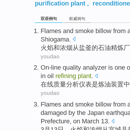
purification plant
,
reconditione
双语例句
权威例句
Flames
and
smoke billow
from
a
Shiogama
.
火焰
和
浓烟
从
盐釜的石油精炼厂
youdao
On-line
quality
analyzer
is
one
o
in
oil
refining
plant
.
在线
质量
分析
仪表
是
炼油
装置
中
youdao
Flames
and
smoke billow
from
a
damaged by
the Japan
earthqu
Prefecture, on
March
13
.
3月
13日，
火焰
和
浓烟
从
宫城县